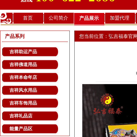
首页
公司简介
加盟代理
产品展示
产品系列
您当前位置：
弘吉福泰官
吉祥助运产品
吉祥佛道用品
吉祥本命年店
吉祥风水用品
吉祥车饰用品
吉祥礼品店
能量产品区