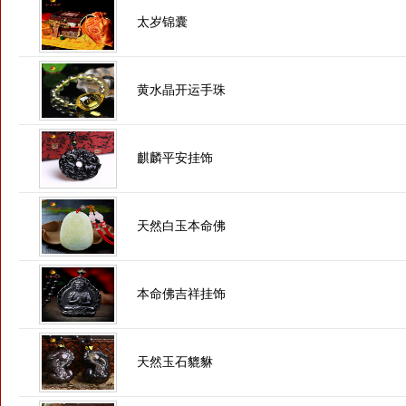
太岁锦囊
黄水晶开运手珠
麒麟平安挂饰
天然白玉本命佛
本命佛吉祥挂饰
天然玉石貔貅