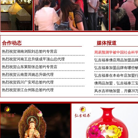
热烈祝贺云南玉溪尹总签约专营店
热烈祝贺湖南常德聂总签约专营店
热烈祝贺河北霸州郑总签约专营店
合作动态
热烈祝贺重庆奉节孙总签约代理
媒体报道
热烈祝贺湖南浏阳刘总签约专营店
周易预测学被中国社会科
热烈祝贺河南王总升级成平顶山总代理
弘吉福泰佛店用品加盟品
热烈祝贺山东莱阳张总签约专营店
弘吉福泰加盟品牌有哪些
热烈祝贺云南普洱姚总升级代理
弘吉福泰在本命年店加盟
热烈祝贺四川广安邓总签约代理
佛用品加盟，弘吉福泰三
热烈祝贺浙江台州陈总签约代理
风水吉祥物加盟，月赚20
热烈祝贺江西南昌陈总签约代理
热烈祝贺云南玉溪尹总签约专营店
热烈祝贺湖南常德聂总签约专营店
热烈祝贺河北霸州郑总签约专营店
热烈祝贺重庆奉节孙总签约代理
热烈祝贺湖南浏阳刘总签约专营店