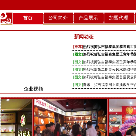
公司简介
产品展示
加盟代理
首页
新闻动态
[推荐]
热烈祝贺弘吉福泰集团恭迎观世
[图文]
热烈祝贺弘吉福泰集团壬寅年恭
[图文]
热烈祝贺弘吉福泰集团壬寅年恭
[图文]
热烈祝贺第二期灵云风水课取得
[图文]
热烈祝贺弘吉福泰集团首届灵云
[图文]
喜讯：弘吉福泰网上直播教学平台4
企业视频