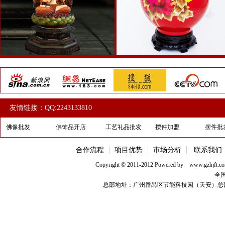
热烈祝贺河南王总升级成平顶山总代理
热烈祝贺山东莱阳张总签约专营店
热烈祝贺云南普洱姚总升级代理
热烈祝贺四川广安邓总签约代理
热烈祝贺浙江台州陈总签约代理
热烈祝贺江西南昌陈总签约代理
友情链接：QQ:2243133810
佛像批发
佛饰品开店
工艺礼品批发
摆件加盟
摆件批
合作流程
项目优势
市场分析
联系我们
Copyright © 2011-2012 Powered b
全国
总部地址：广州番禺区节能科技园（天安）总部11号